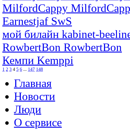
MilfordCappy MilfordCap
Earnestjaf SwS
мой билайн kabinet-beelin
RowbertBon RowbertBon
Кемпи Kemppi
1
2
3
4
5
6
...
147
148
Главная
Новости
Люди
О сервисе