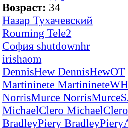
Возраст:
34
Назар Тухачевский
Rouming Tele2
София shutdownhr
irishaom
DennisHew DennisHewOT
Martininete MartinineteW
NorrisMurce NorrisMurceS
MichaelClero MichaelCler
BradleyPiery BradleyPier